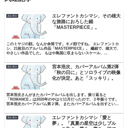
エレファントカシマシ、その雄大
エレカシ
な旅路におろした錨
「MASTERPIECE」。
このミヤジの顔。なんか余裕です。キメ顔ですね。 エレファントカ
シ、21枚目のアルバム作品「MASTERPIECE」。 繊細で、雄大で、
やさしい作品でした。 もはや島国に収まらないスケール、
「MASTERPIECE」。 「MASTERPIEC...
宮本浩次、カバーアルバム第2弾
エレカシ
「秋の日に」とソロライブの映像
化が決定。あと「スッキリ」。
宮本浩次さんがまたカバーアルバムを出します。振り返ると
「ROMANCE」は2020年のやはり11月だったので、２年振りです。
宮本浩次カバーアルバム第２弾。 またカバーアルバムを出すという
考えはあったのでしょうか？ちょっと驚きです。「ROM...
エレファントカシマシ「愛と
エレカシ
夢」。「真夏の星空は少しブル