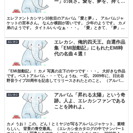
ー」の良さ。愛を、夢を、持て余
しちまって・・・。
エレファントカシマシ10枚目のアルバム「愛と夢」。 アルバムジャ
ケットの宮本さん。 なんか横顔が若いです。 少年のようです。 カメ
弟のようです。 タイトルいいなぁ・・・。 「愛」ときて、「夢」で
すよ。 この絶妙の比較。宮本さんの言葉のチョ...
エレカシ、俺的四天王。自選作品
エレカシ
集「EMI胎動記」にもれたEMI時
代の名曲４選！
「EMI胎動記」！ カメ 写真の左下のやつです・・・。 大好きな作品
です。ベストアルバム・・・でしょうね、一応。 2009年に、日比谷
野音ライブ20周年を記念してリリースされたとのこと。 （アルバム
としては「昇れる太陽」と「悪魔のささやき」...
アルバム「昇れる太陽」という奇
エレカシ
跡。人よ、エレカシファンである
ことを誇れよ。
カメ うお！ この、どん！とミヤジが写るアルバムジャケット、素晴
らしい。 背景の青空最高。 （エレカシ全カタログの中でナンバー１