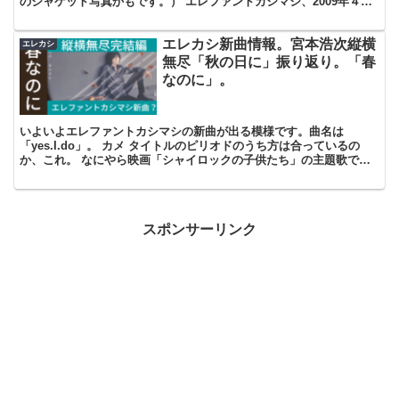
のジャケット写真かもです。） エレファントカシマシ、2009年４月
発表。 19tアルバム「昇れる太陽」です。 ご...
エレカシ新曲情報。宮本浩次縦横
エレカシ
無尽「秋の日に」振り返り。「春
なのに」。
いよいよエレファントカシマシの新曲が出る模様です。曲名は
「yes.I.do」。 カメ タイトルのピリオドのうち方は合っているの
か、これ。 なにやら映画「シャイロックの子供たち」の主題歌であ
るらしい。 カメ その映画は知らないんだよなぁ。 カ...
スポンサーリンク