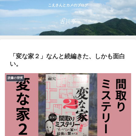
こえさんとカメのブログ
古川亭
「変な家２」なんと続編きた、しかも面白
い。
読書の習慣