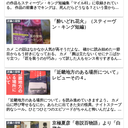
の作品もスティーヴン・キング短編集「マイル81」に収録されてい
る。 作品の前書きでキングは、死んだらどうなる？という昔からの
問いを思い出しておる。 カメ 死後の世界というより、...
「酔いどれ花火」（スティーヴ
読書の習慣
ン・キング短編）
カメ この話はなかなか人気が高そうだよな。 確かに読み始めた一節
目からもう好きになっておる。 カメ 「腕は立たないくせにナニばか
り立つ」「匠を装うのが巧み」って訳した人もセンス有りすぎるんだ
よな。 これあれだな、「ドロレス・クレイボーン」を...
「近畿地方のある場所について」
読書の習慣
レビューその４。
「近畿地方のある場所について」を読み進めていきますよう。 カメ
山に呼び寄せるなにか。あらたに出てきた女の怪異。ナイトスクープ
的なシール。ひとつひとつのエピソードがちゃんと怖いんだよな。
「インタビューのテープ起こし ２」では前に出てきた大...
京極夏彦「巷説百物語」より「白
読書の習慣