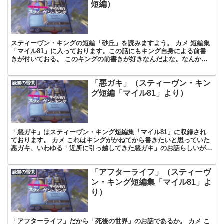
短編）
スティーヴン・キングの短編「砂丘」を読みますよう。 カメ 短編集
「マイル81」に入っております。この話にもキング自身による前書
きが付いておる。 このキングの前書きが好きなんだよな。なんかお
茶目でほっとする語りで。 カメ けっこう正直に創作過...
「悪ガキ」（スティーヴン・キン
読書の習慣
グ短編「マイル81」より）
「悪ガキ」はスティーヴン・キング短編集「マイル81」に収録され
ております。 カメ これはキングがかねてから書きたいと思っていた
悪ガキ、いわゆる「近所に引っ越してきた悪ガキ」のお話らしいが、
前書きではなにか二者択一について述べられているな。 ...
「アフターライフ」（スティーヴ
読書の習慣
ン・キング短編集「マイル81」よ
り）
「アフターライフ」だから「死後の世界」のお話であるか。 カメ こ