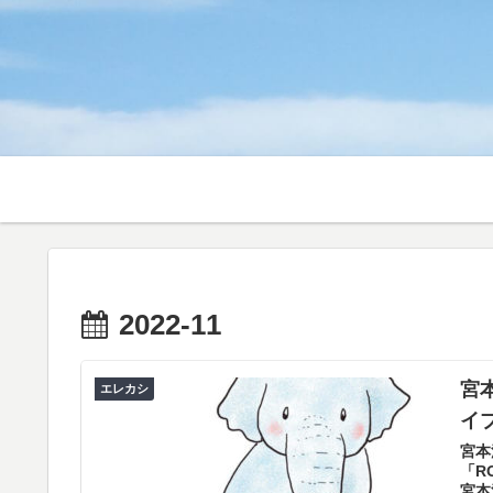
2022-11
宮
エレカシ
イ
宮本
「R
宮本