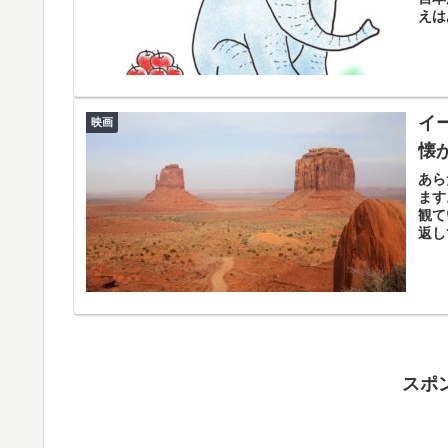
えは
イ
映画
懐
あら
ます
観て
返し
スポ