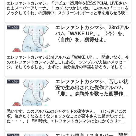
エレファントカシマシ、「デビュー25周年を記念SPCIAL LIVEさい
たまスーパーアリーナ」！ カメ なつかしいね。 この中の「ココロを
ノックしてくれ」の演奏中、スクリーンにずーっと車を走らせる映像
が映し出されるんですね。 今回は、車好き...
エレファントカシマシ、23rdアル
エレカシ
バム「WAKE UP」。〈今〉を、
〈自由〉を、獲得せよ。
エレファントカシマシ23rdアルバム「WAKE UP」。 間違いなく、今
のエレファントカシマシがここにある。 シンプルで力強いメッセー
ジ、そしてやさしさ。 まずは、自分自身の幸福を祈ろう。そして始
めよう。 目覚めよ、今日を自由気ままに。「W...
エレファントカシマシ、苦しい状
エレカシ
況で生み出された傑作アルバム
「扉」。森鴎外を歌った衝撃作
「歴史」収録。
恐いです。このアルバムのジャケットの宮本さん。 （じっさいこの
頃、泣きたくなるようなショックなことが宮本さんに起きたのでし
た・・・。） EMI時代、エレファントカシマシはとにかくクリエイ
ティブに、自分たちが理想とする音楽を表現しようとしてま...
エレカシ東京ノスタルジー。陽気
エレカシ