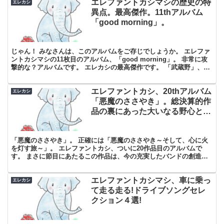
エレファントカシマシの歴史の特
エレカシ
異点。最高傑作。11thアルバム
「good morning」。
じゃん！ みなさんは、このアルバムをご存じでしょうか。 エレファ
ントカシマシの11枚目のアルバム、「good morning」。 非常に攻
撃的な？アルバムです。 エレカシの最高傑作です。 「武蔵野」、
「sweet memory」の思い出。 ...
エレファントカシ、20thアルバム
エレカシ
「悪魔のささやき」。総決算的作
品の裏にあった大いなる野心と
は。
「悪魔のささやき」。 正確には「悪魔のささやき～そして、心に火
を灯す旅～」。 エレファントカシ、ついに20作品目のアルバムで
す。 まさに節目にあたるこの作品は、今の充実したバンドの創造性
と、 今までの自分たちがつくってきた過去の作品への振り...
エレファントカシマシ、車に乗っ
エレカシ
て走る走る!ドライブソングセレ
クション４選!