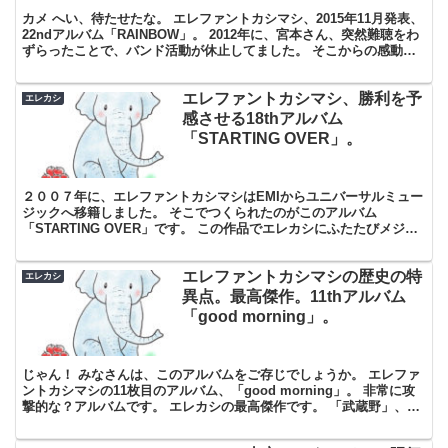
カメ へい、待たせたな。 エレファントカシマシ、2015年11月発表、
22ndアルバム「RAINBOW」。 2012年に、宮本さん、突然難聴をわ
ずらったことで、バンド活動が休止してました。 そこからの感動の
復活を経て、３年半ぶりとなるアルバ...
エレファントカシマシ、勝利を予
エレカシ
感させる18thアルバム
「STARTING OVER」。
２００７年に、エレファントカシマシはEMIからユニバーサルミュー
ジックへ移籍しました。 そこでつくられたのがこのアルバム
「STARTING OVER」です。 この作品でエレカシにふたたびメジャ
ー感が出てきました。 さてさてどうなるでしょう・...
エレファントカシマシの歴史の特
エレカシ
異点。最高傑作。11thアルバム
「good morning」。
じゃん！ みなさんは、このアルバムをご存じでしょうか。 エレファ
ントカシマシの11枚目のアルバム、「good morning」。 非常に攻
撃的な？アルバムです。 エレカシの最高傑作です。 「武蔵野」、
「sweet memory」の思い出。 ...