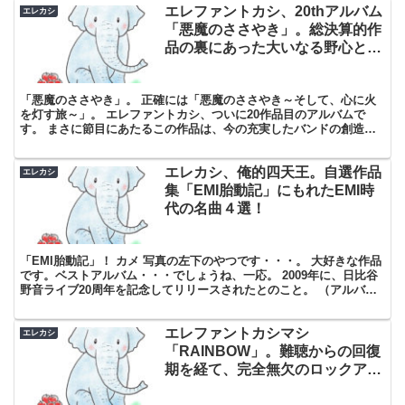
エレファントカシ、20thアルバム
エレカシ
「悪魔のささやき」。総決算的作
品の裏にあった大いなる野心と
は。
「悪魔のささやき」。 正確には「悪魔のささやき～そして、心に火
を灯す旅～」。 エレファントカシ、ついに20作品目のアルバムで
す。 まさに節目にあたるこの作品は、今の充実したバンドの創造性
と、 今までの自分たちがつくってきた過去の作品への振り...
エレカシ、俺的四天王。自選作品
エレカシ
集「EMI胎動記」にもれたEMI時
代の名曲４選！
「EMI胎動記」！ カメ 写真の左下のやつです・・・。 大好きな作品
です。ベストアルバム・・・でしょうね、一応。 2009年に、日比谷
野音ライブ20周年を記念してリリースされたとのこと。 （アルバム
としては「昇れる太陽」と「悪魔のささやき」...
エレファントカシマシ
エレカシ
「RAINBOW」。難聴からの回復
期を経て、完全無欠のロックアル
バム完成！