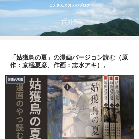
こえさんとカメのブログ
古川亭
「姑獲鳥の夏」の漫画バージョン読む（原
作：京極夏彦、作画：志水アキ）。
読書の習慣