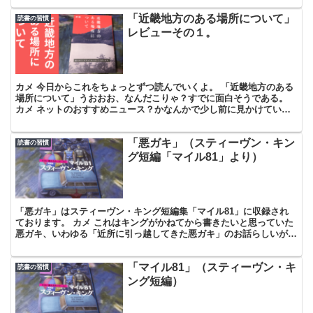
「近畿地方のある場所について」
読書の習慣
レビューその１。
カメ 今日からこれをちょっとずつ読んでいくよ。 「近畿地方のある
場所について」うおおお、なんだこりゃ？すでに面白そうである。
カメ ネットのおすすめニュース？かなんかで少し前に見かけていた
やつである。ホラー系のお話で、小説とかを投稿できるサ...
「悪ガキ」（スティーヴン・キン
読書の習慣
グ短編「マイル81」より）
「悪ガキ」はスティーヴン・キング短編集「マイル81」に収録され
ております。 カメ これはキングがかねてから書きたいと思っていた
悪ガキ、いわゆる「近所に引っ越してきた悪ガキ」のお話らしいが、
前書きではなにか二者択一について述べられているな。 ...
「マイル81」（スティーヴン・キ
読書の習慣
ング短編）