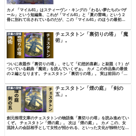
カメ 「マイル81」はスティーヴン・キングの「わるい夢たちのバザ
ール」という短編集、これが「マイル81」と「夏の雷鳴」という２
冊に別れて出されているのだが、この「マイル81」のほうの最初に
収録されている短編作品である。表題作といっていいのか...
チェスタトン「裏切りの塔」「魔
読書の習慣
術」。
ついに表題作「裏切りの塔」、そして「幻想的喜劇」と副題（？）が
ついている戯曲「魔術」を読んでいくぞぉ。 カメ この作品集の最後
の２編となります。 チェスタトン「裏切りの塔」。 実は前回の「煙
の庭」と「剣の五」でも思ってたんだが、この「裏切り...
チェスタトン「煙の庭」「剣の
読書の習慣
五」。
創元推理文庫のチェスタトンの物語集「裏切りの塔」を読み進めてい
くぞ。 チェスタトン「煙の庭」。 次は「煙の庭」。 カメ この、女
流詩人の会話相手として女性が招かれる、といった文化が独特だな。
ふむ。そして物語全体を通して霧がかかったような印...