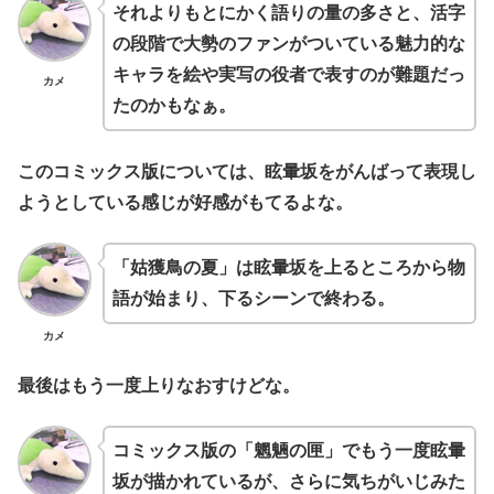
それよりもとにかく語りの量の多さと、活字
の段階で大勢のファンがついている魅力的な
キャラを絵や実写の役者で表すのが難題だっ
カメ
たのかもなぁ。
このコミックス版については、眩暈坂をがんばって表現し
ようとしている感じが好感がもてるよな。
「姑獲鳥の夏」は眩暈坂を上るところから物
語が始まり、下るシーンで終わる。
カメ
最後はもう一度上りなおすけどな。
コミックス版の「魍魎の匣」でもう一度眩暈
坂が描かれているが、さらに気ちがいじみた