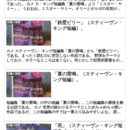
であった。 カメ Ｓ・キング短編集「夏の雷鳴」より「ミスター・ヤ
ミー」。 うおおお。ミスター・ヤミー。オリーとオルガの名前が似
ていてちょっと紛らわしいぞぉ。 カメ 人生の終わりが...
「鉄壁ビリー」（スティーヴン・
読書の習慣
キング短編）。
カメ スティーヴン・キング短編集「夏の雷鳴」から「鉄壁ビリー」
である。まったく読むのに苦労しない作品である。 野球をテーマと
しており、ホラーなところは全くない。何とかして犯罪的要素をホラ
ーに含めようとすることはしたくないんだよなぁ。 カメ ...
「夏の雷鳴」（スティーヴン・キ
読書の習慣
ング短編）。
短編集「夏の雷鳴」の中の短編「夏の雷鳴」。この短編集の最後を飾
るお話である。 カメ 世界の終わりをテーマとしためちゃめちゃ暗い
作品であるが、この短編集の中では一番入り込みやすいよな。 読ん
でる間かなり鬱々とした気分になる。できれば現実の生活...
「死」（スティーヴン・キング短
読書の習慣