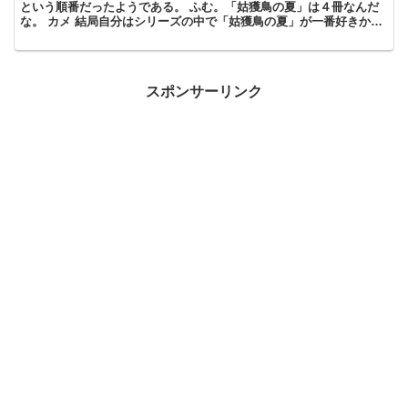
という順番だったようである。 ふむ。「姑獲鳥の夏」は４冊なんだ
な。 カメ 結局自分はシリーズの中で「姑獲鳥の夏」が一番好きかも
しれない。 なんか特別感があるよなぁ。 「姑獲鳥の夏...
スポンサーリンク