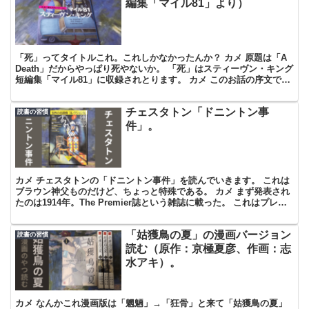
編集「マイル81」より）
「死」ってタイトルこれ。これしかなかったんか？ カメ 原題は「A
Death」だからやっぱり死やないか。 「死」はスティーヴン・キング
短編集「マイル81」に収録されとります。 カメ このお話の序文で
は、キングはトマス・ウィリアムスという作家...
チェスタトン「ドニントン事
読書の習慣
件」。
カメ チェスタトンの「ドニントン事件」を読んでいきます。 これは
ブラウン神父ものだけど、ちょっと特殊である。 カメ まず発表され
たのは1914年。The Premier誌という雑誌に載った。 これはプレミ
ア感がある、間違いない。 カメ 確か...
「姑獲鳥の夏」の漫画バージョン
読書の習慣
読む（原作：京極夏彦、作画：志
水アキ）。
カメ なんかこれ漫画版は「魍魎」→「狂骨」と来て「姑獲鳥の夏」